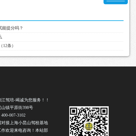
考试能提分吗？
么
（12条）
锦江驾培-竭诚为您服务！！
山镇平原街398号
0-007-3102
网对接上海小昆山驾校基地
工作欢迎来电咨询！本站部