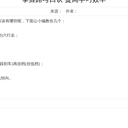
来源： 作者：
口诀有哪些呢，下面让小编教你几个：
刹)六行走；
踩刹车)再挂档(挂低档)；
六转向。