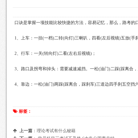
口诀是掌握一项技能比较快捷的方法，容易记忆，那么，路考的
1、上车：一挂(一档)二转(向灯)三喇叭，四看(左后视镜)五放(手
2、行车：一关(转向灯)二看(左右后视镜)；
3、路口及拐弯和掉头：需要减速减挡。一松(油门)二踩(踩离合，
4、靠边：一松(油门)两踩(踩离合，踩刹车)三道边四手刹五空挡
标签：
上一篇
：
理论考试有什么秘籍