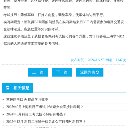
起步、侧方停车、起伏路行驶、通过连续障碍、通过单边桥、曲线行驶、直角转
弯等。
考试技巧：降低车速，打好方向盘，调整车身，使车体与边线平行。
实习期规定：新取得B2驾照的驾驶员在实习期结束后30日内需要参加道路交通安
全法律法规、应急处置等知识的考试。
这些注意事项涵盖了从报名条件到考试技巧的各个方面，对于想要在上海学习B2
驾照的人来说是非常重要的参考信息。
发布时间：2024-12-27 阅读：1347次
上一篇
下一篇
返回列表
相关信息
掌握路考口诀 提高学习效率
2025年9月上海科目三考试中途熄火会直接挂科吗？
2024年5月科目二考试技巧解析有哪些？
2025年12月 科目二考试合格后多久可以预约科目三？