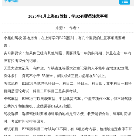
学车指南
2025年1月上海B2驾校，学B2有哪些注意事项
来源： 作者：
小昆山驾校
基地指出，在上海学习B2驾照时，有几个重要的注意事项需要考
虑：
实习期要求：如果你已经有其他驾照，需要满足一年的实习期，并且在这一年内
没有扣满12分的记录。
无重大违章记录：有醉驾、车祸逃逸等重大违章记录的人不能申请增驾B2驾照。
身体条件：身高不小于155厘米，裸眼或矫正视力必须在5.0以上。
考试流程：B2驾照考试包括科目一、科目二、科目三、科目四，其中科目一和科
目四是理论考试，科目二和科目三是实操考试。
准驾车型：B2驾照可以驾驶重型、中型载货汽车，中型专项作业车，但不能驾驶
公共汽车和拖拉机，这些需要B1或A2驾照。
驾校选择：选择驾校时要考虑练车的地点是否方便、收费是否合理、练车时间课
时、考试时间安排等因素。
考试项目：B2驾照科目二考试与C1不同，有16项必考内容，包括坡道定点停车和